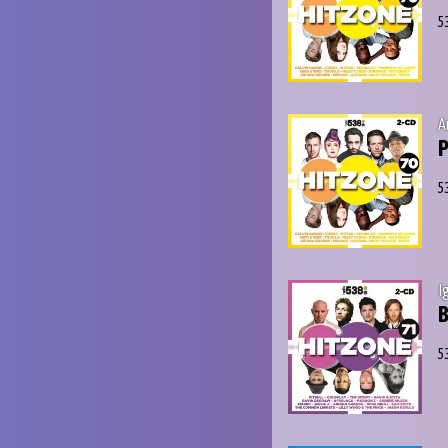
5
A
5
I
B
5