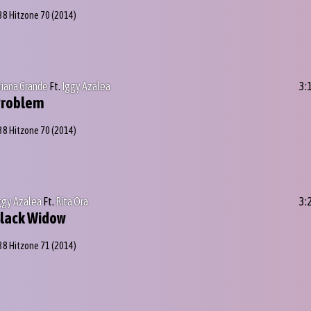
38 Hitzone 70
(2014)
riana Grande
Ft.
Iggy Azalea
3:
Problem
38 Hitzone 70
(2014)
ggy Azalea
Ft.
Rita Ora
3:
lack Widow
38 Hitzone 71
(2014)