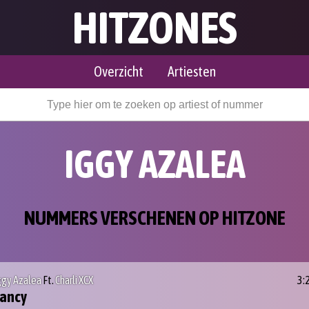
HITZONES
Overzicht
Artiesten
IGGY AZALEA
NUMMERS VERSCHENEN OP HITZONE
ggy Azalea
Ft.
Charli XCX
3:
ancy