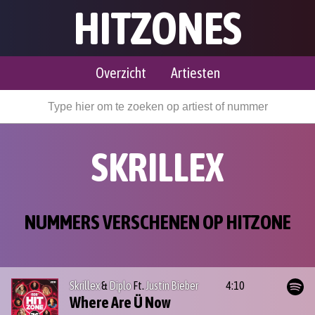
HITZONES
Overzicht
Artiesten
SKRILLEX
NUMMERS VERSCHENEN OP HITZONE
Skrillex
&
Diplo
Ft.
Justin Bieber
4:10
Where Are Ü Now