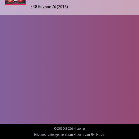
538 Hitzone 76
(2016)
© 2020-2026 Hitzones
Hitzones is niet gelieerd aan Hitzone van
EMI Music
.