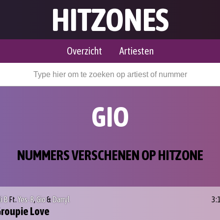
HITZONES
Overzicht
Artiesten
GIO
NUMMERS VERSCHENEN OP HITZONE
li B
Ft.
Yes-R
,
Gio
&
Darryl
3:
roupie Love