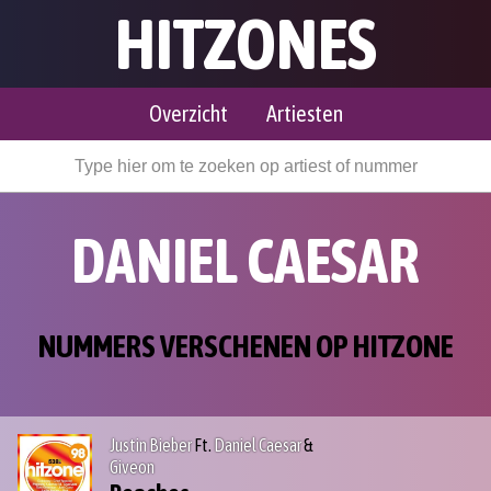
HITZONES
Overzicht
Artiesten
DANIEL CAESAR
NUMMERS VERSCHENEN OP HITZONE
Justin Bieber
Ft.
Daniel Caesar
&
Giveon