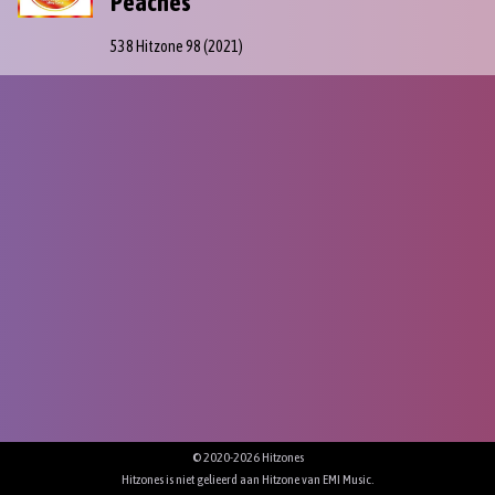
Peaches
538 Hitzone 98
(2021)
© 2020-2026 Hitzones
Hitzones is niet gelieerd aan Hitzone van
EMI Music
.