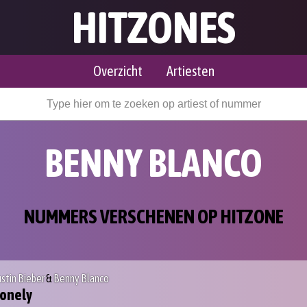
HITZONES
Overzicht
Artiesten
BENNY BLANCO
NUMMERS VERSCHENEN OP HITZONE
ustin Bieber
&
Benny Blanco
onely